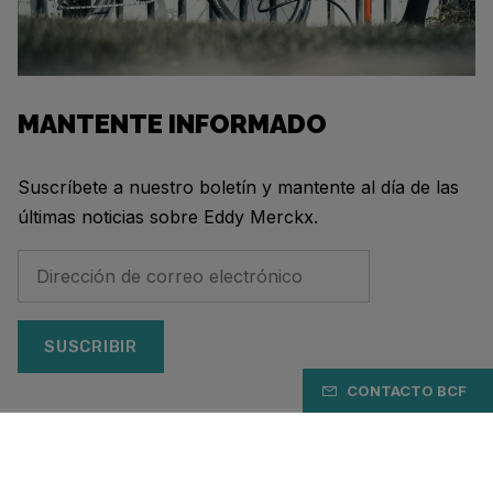
MANTENTE INFORMADO
Suscríbete a nuestro boletín y mantente al día de las
últimas noticias sobre Eddy Merckx.
SUSCRIBIR
CONTACTO BCF