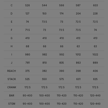
C
526
544
566
587
603
D
127
150
174
204
228
E
74
73.5
73
72.5
72.5
F
71.5
73
73.5
73.5
74
G
410
410
410
413
413
H
68
66
66
63
63
I
980
982
992
1012
1022
J
781
810
835
863
889
REACH
375
382
390
398
406
STACK
525
550
575
601
625
CRANK
172.5
172.5
172.5
172.5
172.5
BAR
90-400
100-400
110-420
110-420
120-440
STEM
90-400
100-400
110-420
110-420
120-440