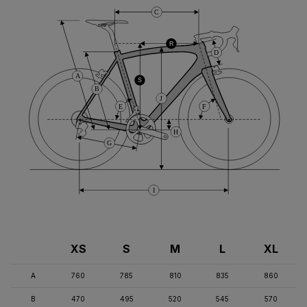
C
R
D
A
S
B
J
E
F
H
G
I
XS
S
M
L
XL
A
760
785
810
835
860
B
470
495
520
545
570