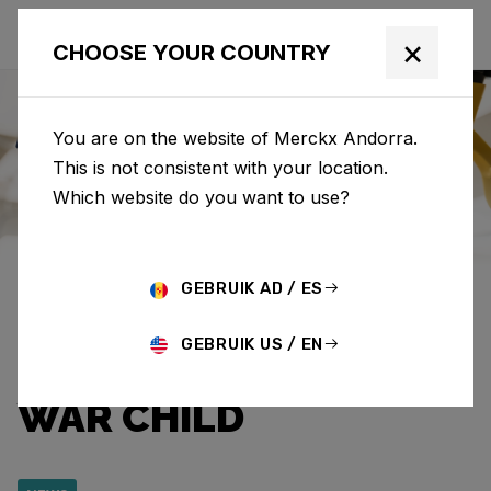
×
CHOOSE YOUR COUNTRY
You are on the website of Merckx Andorra.
This is not consistent with your location.
Eddy Merckx
News
Category: News
Which website do you want to use?
EDDY MERCKX Y
GEBRUIK AD / ES
CAPRI-SUN RECAUDAN
GEBRUIK US / EN
12.920,95 EUROS PARA
WAR CHILD