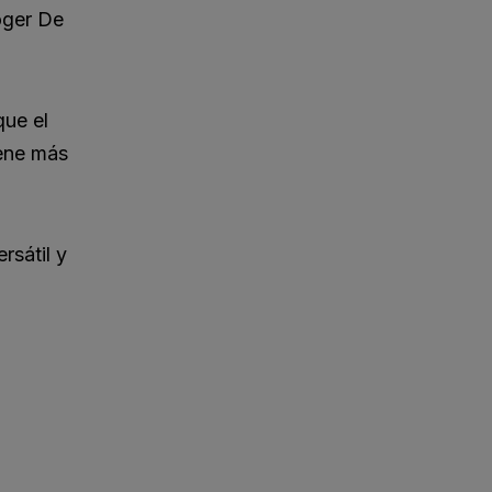
oger De
que el
iene más
rsátil y