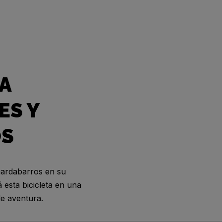
A
ES Y
OS
uardabarros en su
 esta bicicleta en una
de aventura.