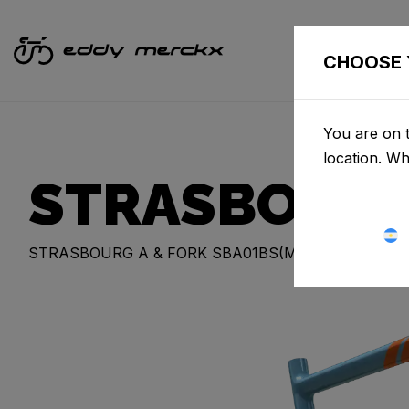
BICIC
CHOOSE 
You are on t
location. W
STRASBOURG
STRASBOURG A & FORK SBA01BS(M)