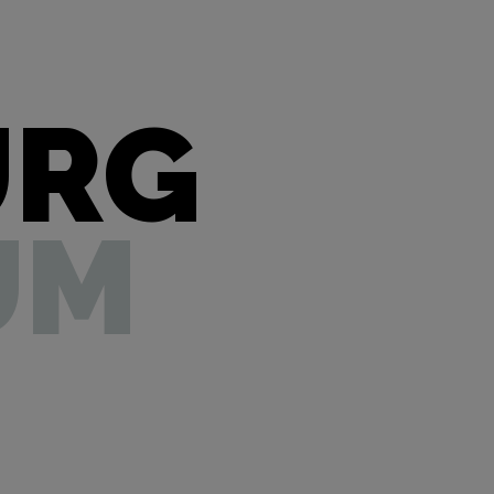
URG
UM