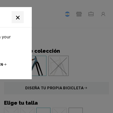
E NOSOTROS
×
h your
Diseños de colección
EN
DISEÑA
TU PROPIA BICICLETA
Elige tu talla