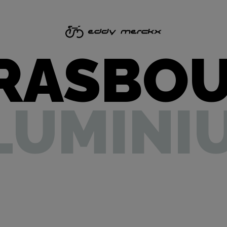
RASBO
LUMINI