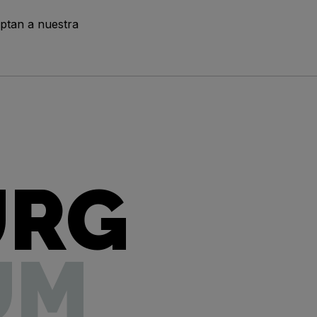
ptan a nuestra
URG
UM