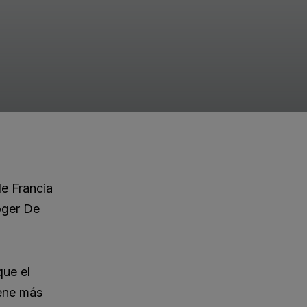
de Francia
oger De
que el
iene más