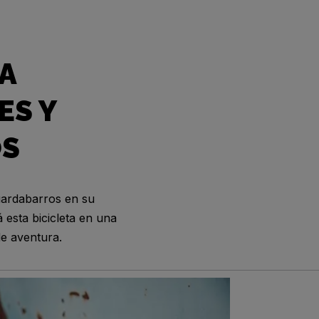
A
ES Y
OS
uardabarros en su
 esta bicicleta en una
de aventura.