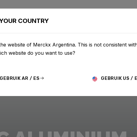
LETAS
CONFIGURADOR
COMERCIO
SERVICIO
SOBR
YOUR COUNTRY
he website of Merckx Argentina. This is not consistent wit
hich website do you want to use?
GEBRUIK AR / ES
GEBRUIK US / 