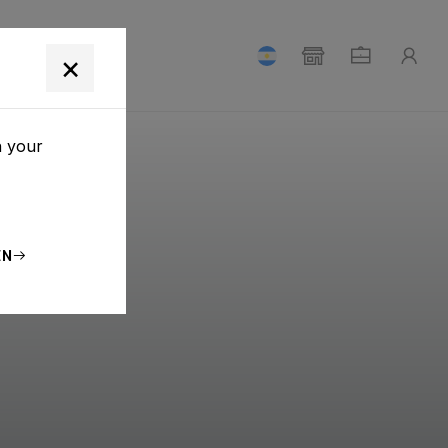
E NOSOTROS
×
h your
EN