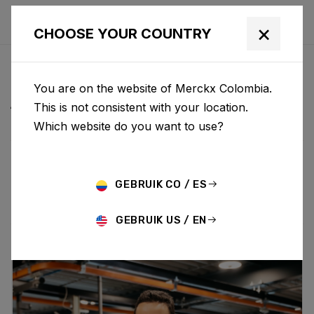
×
CHOOSE YOUR COUNTRY
NOTICIAS Y
You are on the website of Merckx Colombia.
ACTUALIZACIONES
This is not consistent with your location.
Which website do you want to use?
Choose category
ALL
RESEARCH
NEWS
PROMO
HISTORY
GEBRUIK CO / ES
TECHNOLOGY
STORY
BIKE LAUNCH
GEBRUIK US / EN