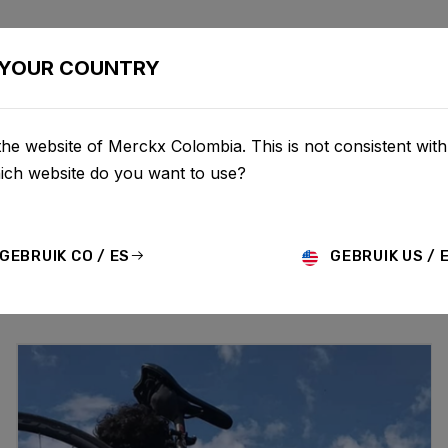
LETAS
CONFIGURADOR
COMERCIO
SERVICIO
SOBR
YOUR COUNTRY
he website of Merckx Colombia. This is not consistent wit
ACTUALIZACIO
hich website do you want to use?
GEBRUIK CO / ES
GEBRUIK US / 
MO
HISTORY
TECHNOLOGY
STORY
BIKE LAUNCH