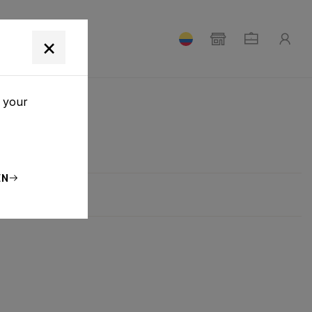
E NOSOTROS
×
h your
NES
EN