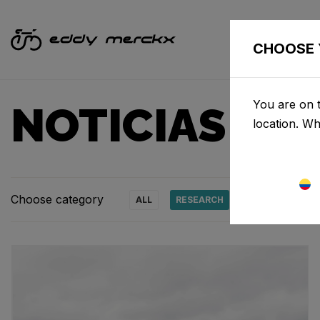
BICIC
CHOOSE 
You are on t
NOTICIAS Y 
location. W
Choose category
ALL
RESEARCH
NEWS
PRO