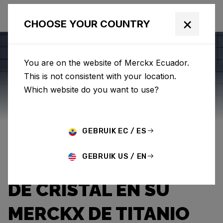
×
CHOOSE YOUR COUNTRY
You are on the website of Merckx Ecuador.
This is not consistent with your location.
Eddy Merckx
News
Category: News
Which website do you want to use?
EL DISEÑADOR
GEBRUIK EC / ES
MECÁNICO KENJI (52)
GEBRUIK US / EN
RECORRE LA CIUDAD
DE CRISTAL EN SU
MERCKX DE TITANIO