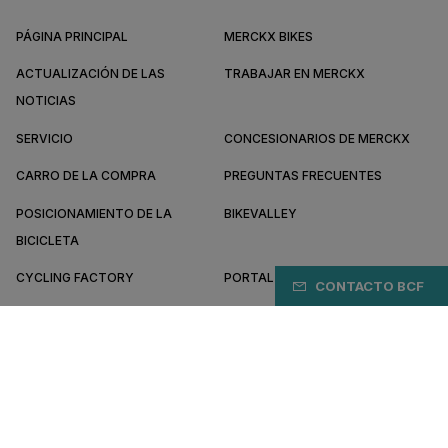
PÁGINA PRINCIPAL
MERCKX BIKES
ACTUALIZACIÓN DE LAS
TRABAJAR EN MERCKX
NOTICIAS
SERVICIO
CONCESIONARIOS DE MERCKX
CARRO DE LA COMPRA
PREGUNTAS FRECUENTES
POSICIONAMIENTO DE LA
BIKEVALLEY
BICICLETA
CYCLING FACTORY
PORTAL B2B
CONTACTO BCF
SOBRE MERCKX
CONVIÉRTETE EN DISTRIBUIDOR
EC/ES