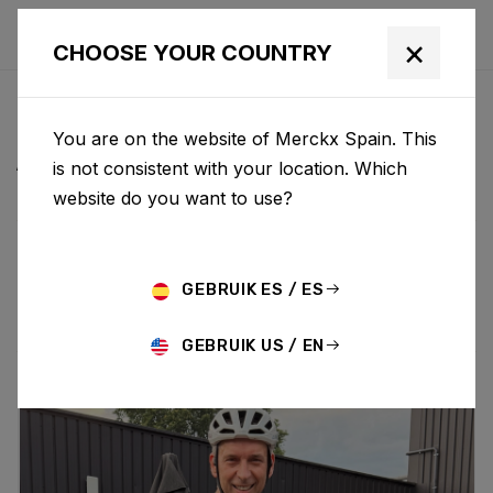
×
CHOOSE YOUR COUNTRY
NOTICIAS Y
You are on the website of Merckx Spain. This
ACTUALIZACIONES
is not consistent with your location. Which
website do you want to use?
Choose category
ALL
RESEARCH
NEWS
PROMO
HISTORY
GEBRUIK ES / ES
TECHNOLOGY
STORY
BIKE LAUNCH
GEBRUIK US / EN