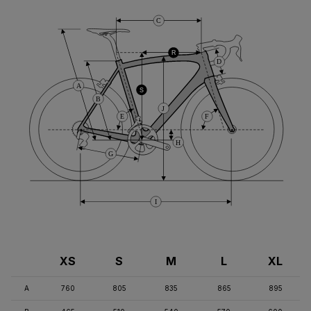
C
R
D
A
S
B
J
E
F
H
G
I
XS
S
M
L
XL
A
760
805
835
865
895