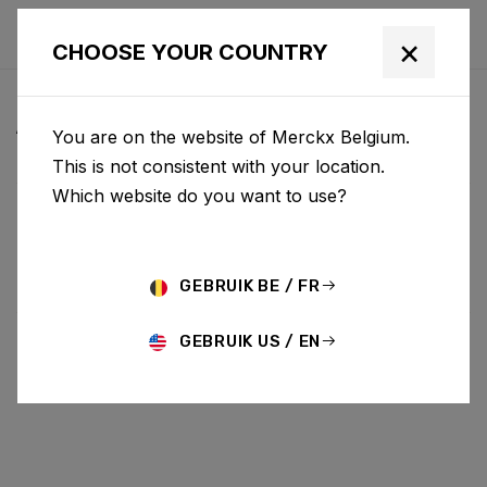
×
CHOOSE YOUR COUNTRY
ACTUS & MISES À JOUR
You are on the website of Merckx Belgium.
This is not consistent with your location.
Which website do you want to use?
Choose category
ALL
RESEARCH
NEWS
PROMO
HISTORY
TECHNOLOGY
STORY
BIKE LAUNCH
GEBRUIK BE / FR
GEBRUIK US / EN