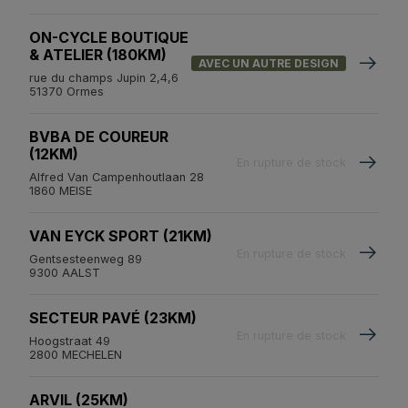
ON-CYCLE BOUTIQUE
& ATELIER (180KM)
AVEC UN AUTRE DESIGN
rue du champs Jupin 2,4,6
51370 Ormes
BVBA DE COUREUR
(12KM)
En rupture de stock
Alfred Van Campenhoutlaan 28
1860 MEISE
VAN EYCK SPORT (21KM)
En rupture de stock
Gentsesteenweg 89
9300 AALST
SECTEUR PAVÉ (23KM)
En rupture de stock
Hoogstraat 49
2800 MECHELEN
ARVIL (25KM)