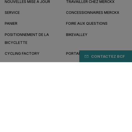
NOUVELLES MISE À JOUR
TRAVAILLER CHEZ MERCKX
SERVICE
CONCESSIONNAIRES MERCKX
PANIER
FOIRE AUX QUESTIONS
POSITIONNEMENT DE LA
BIKEVALLEY
BICYCLETTE
CYCLING FACTORY
PORTAIL B2B
CONTACTEZ BCF
À PROPOS DE MERCKX
DEVENEZ REVENDEUR
CA/FR
Conditions générales
Politique de confidentialité
Préférences de cookies