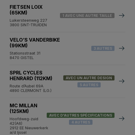
FIETSEN LOIX
(65KM)
1 AVEC UNE AUTRE TAILLE
Luikersteenweg 227
3800 SINT-TRUIDEN
VELO’S VANDERBIKE
(99KM)
3 AUTRES
Stationsstraat 31
8470 GISTEL
SPRL CYCLES
HENRARD (112KM)
AVEC UN AUTRE DESIGN
5 AUTRES
Route d’Aubel 69A
4890 CLERMONT (LG.)
MC MILLAN
(125KM)
AVEC D'AUTRES SPÉCIFICATIONS
Hoofdweg-zuid
4 AUTRES
42(A6)
2912 EE Nieuwerkerk
a/d Ijssel