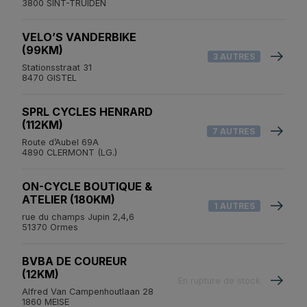
3800 SINT-TRUIDEN
VELO’S VANDERBIKE
(99KM)
3 AUTRES
Stationsstraat 31
8470 GISTEL
SPRL CYCLES HENRARD
(112KM)
7 AUTRES
Route d’Aubel 69A
4890 CLERMONT (LG.)
ON-CYCLE BOUTIQUE &
ATELIER (180KM)
1 AUTRES
rue du champs Jupin 2,4,6
51370 Ormes
BVBA DE COUREUR
(12KM)
En rupture de stock
Alfred Van Campenhoutlaan 28
1860 MEISE