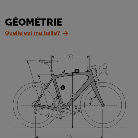
GÉOMÉTRIE
Quelle est ma taille?
C
R
D
A
S
B
J
E
F
H
G
I