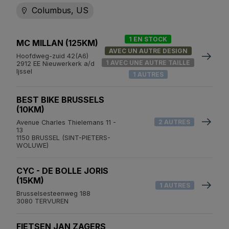
Columbus, US
1 EN STOCK
MC MILLAN (125KM)
AVEC UN AUTRE DESIGN
Hoofdweg-zuid 42(A6)
1 AVEC UNE AUTRE TAILLE
2912 EE Nieuwerkerk a/d
Ijssel
1 AUTRES
BEST BIKE BRUSSELS
(10KM)
2 AUTRES
Avenue Charles Thielemans 11 -
13
1150 BRUSSEL (SINT-PIETERS-
WOLUWE)
CYC - DE BOLLE JORIS
(15KM)
1 AUTRES
Brusselsesteenweg 188
3080 TERVUREN
FIETSEN JAN ZAGERS