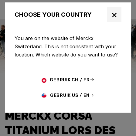
×
CHOOSE YOUR COUNTRY
You are on the website of Merckx
Switzerland. This is not consistent with your
Eddy Merckx
News
Category: News
location. Which website do you want to use?
DYLAN
GEBRUIK CH / FR
VANDENSTORME
GEBRUIK US / EN
BRILLE AVEC L’EDDY
MERCKX CORSA
TITANIUM LORS DES