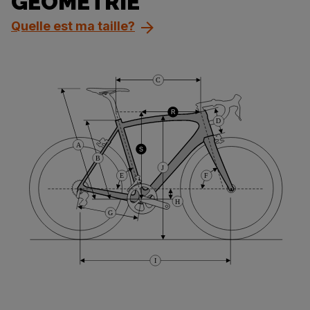
GÉOMÉTRIE
Quelle est ma taille?
C
R
D
A
S
B
J
E
F
H
G
I