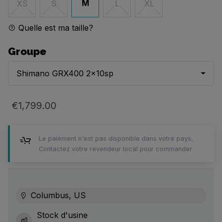
M
XS
S
L
XL
Quelle est ma taille?
Groupe
Shimano GRX400 2x10sp
€1,799.00
Le paiement n'est pas disponible dans votre pays.
Contactez votre revendeur local pour commander
Columbus, US
Stock d'usine