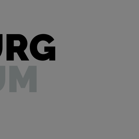
URG
UM