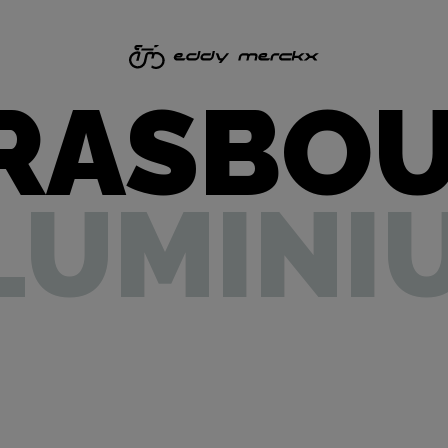
RASBO
LUMINI