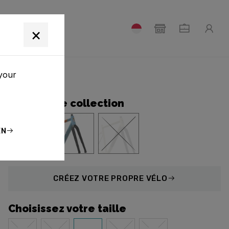
S DE NOUS
×
 your
Designs de collection
EN
CRÉEZ
VOTRE PROPRE VÉLO
Choisissez votre taille