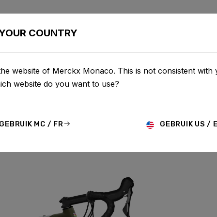
OS
CONFIGURATOR
BOUTIQUE
SERVICE
À PROPO
YOUR COUNTRY
the website of Merckx Monaco. This is not consistent with
hich website do you want to use?
 ALUMINIUM
GEBRUIK MC / FR
GEBRUIK US / 