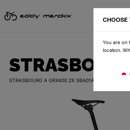
VÉL
CHOOSE 
You are on 
location. W
STRASBOURG
STRASBOURG A GRX400 2X SBA01AM(M)