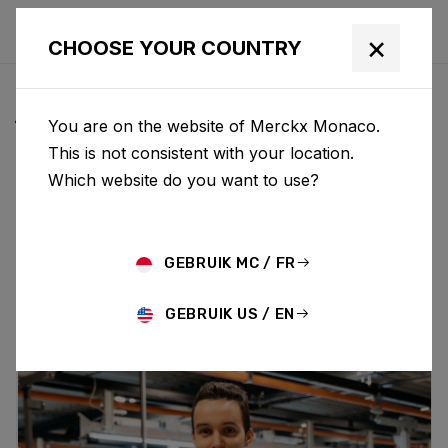
×
CHOOSE YOUR COUNTRY
ACTUS & MISES À JOUR
You are on the website of Merckx Monaco.
This is not consistent with your location.
Which website do you want to use?
Choose category
ALL
RESEARCH
NEWS
PROMO
HISTORY
TECHNOLOGY
STORY
BIKE LAUNCH
GEBRUIK MC / FR
GEBRUIK US / EN