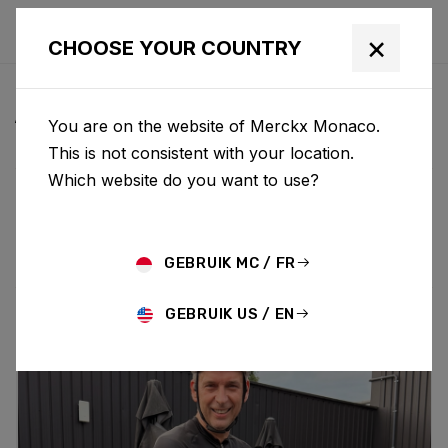
×
CHOOSE YOUR COUNTRY
ACTUS & MISES À JOUR
You are on the website of Merckx Monaco.
This is not consistent with your location.
Which website do you want to use?
Choose category
ALL
RESEARCH
NEWS
PROMO
HISTORY
TECHNOLOGY
STORY
BIKE LAUNCH
GEBRUIK MC / FR
GEBRUIK US / EN