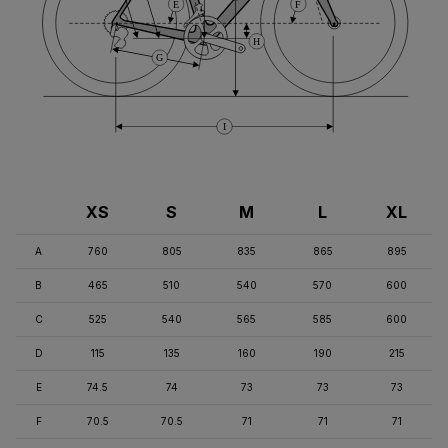
E
F
H
G
I
XS
S
M
L
XL
A
760
805
835
865
895
B
465
510
540
570
600
C
525
540
565
585
600
D
115
135
160
190
215
E
74.5
74
73
73
73
F
70.5
70.5
71
71
71