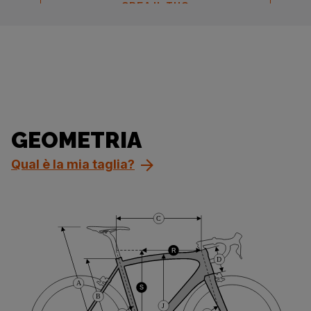
CREA IL TUO
GEOMETRIA
Qual è la mia taglia?
C
R
D
A
S
B
J