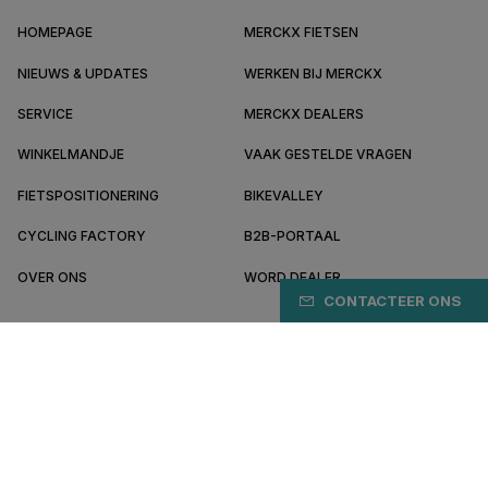
HOMEPAGE
MERCKX FIETSEN
NIEUWS & UPDATES
WERKEN BIJ MERCKX
SERVICE
MERCKX DEALERS
WINKELMANDJE
VAAK GESTELDE VRAGEN
FIETSPOSITIONERING
BIKEVALLEY
CYCLING FACTORY
B2B-PORTAAL
OVER ONS
WORD DEALER
CONTACTEER ONS
NL/NL
Online veilig betalen met
Algemene voorwaarden