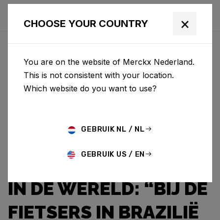
×
CHOOSE YOUR COUNTRY
You are on the website of Merckx Nederland.
This is not consistent with your location.
Which website do you want to use?
GEBRUIK NL / NL
Eddy Merckx
News
Category: News
GEBRUIK US / EN
ONZE FIETSEN OVERAL
IN DE WERELD: “BIJ DE
FIETSERS IN BRAZILIË