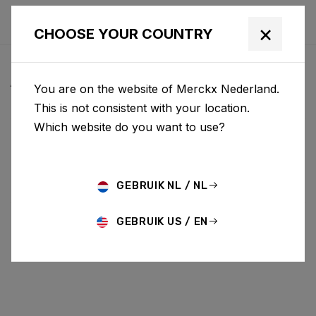
×
CHOOSE YOUR COUNTRY
ALLE NIEUWS & UPDATES
You are on the website of Merckx Nederland.
This is not consistent with your location.
Which website do you want to use?
Choose category
ALL
RESEARCH
NEWS
PROMO
HISTORY
TECHNOLOGY
STORY
BIKE LAUNCH
GEBRUIK NL / NL
GEBRUIK US / EN