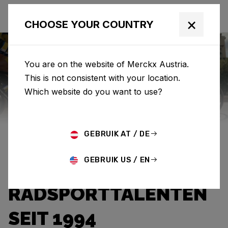
×
CHOOSE YOUR COUNTRY
You are on the website of Merckx Austria.
This is not consistent with your location.
Eddy Merckx
News
Category: News
Which website do you want to use?
EDDY MERCKX & TEAM
GEBRUIK AT / DE
FLANDERS BALOISE:
GEBRUIK US / EN
FÖRDERUNG VON
RADSPORTTALENTEN
SEIT 1994