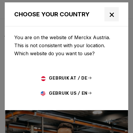
×
CHOOSE YOUR COUNTRY
ALLE NEUIGKEITEN &
You are on the website of Merckx Austria.
UPDATES
This is not consistent with your location.
Which website do you want to use?
Choose category
ALL
RESEARCH
NEWS
PROMO
HISTORY
GEBRUIK AT / DE
TECHNOLOGY
STORY
BIKE LAUNCH
GEBRUIK US / EN