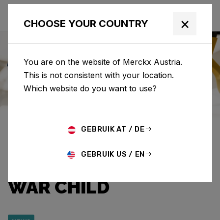
×
CHOOSE YOUR COUNTRY
You are on the website of Merckx Austria.
This is not consistent with your location.
Eddy Merckx
News
Category: News
Which website do you want to use?
EDDY MERCKX UND
GEBRUIK AT / DE
CAPRI-SUN SAMMELN
GEBRUIK US / EN
12.920,95 EURO FÜR
WAR CHILD