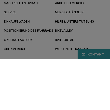
NACHRICHTEN UPDATE
ARBEIT BEI MERCKX
SERVICE
MERCKX-HÄNDLER
EINKAUFSWAGEN
HILFE & UNTERSTÜTZUNG
POSITIONIERUNG DES FAHRRADS
BIKEVALLEY
CYCLING FACTORY
B2B PORTAL
ÜBER MERCKX
WERDEN SIE HÄNDLER
KONTAKT
AT/DE
Bezahlen Sie sicher online mit
Allgemeine Geschäftsbedingungen
Datenschutz-Bestimmungen
Cookie-Einstellungen