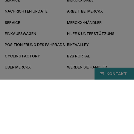
SERVICE
MERCKX BIKES
NACHRICHTEN UPDATE
ARBEIT BEI MERCKX
SERVICE
MERCKX-HÄNDLER
EINKAUFSWAGEN
HILFE & UNTERSTÜTZUNG
POSITIONIERUNG DES FAHRRADS
BIKEVALLEY
CYCLING FACTORY
B2B PORTAL
ÜBER MERCKX
WERDEN SIE HÄNDLER
KONTAKT
DE/DE
Bezahlen Sie sicher online mit
Allgemeine Geschäftsbedingungen
Datenschutz-Bestimmungen