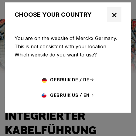
×
CHOOSE YOUR COUNTRY
You are on the website of Merckx Germany.
This is not consistent with your location.
Eddy Merckx
News
Category: News
Which website do you want to use?
DIE CORSA PÉVÈLE IST
GEBRUIK DE / DE
ZURÜCK – JETZT MIT
GEBRUIK US / EN
VOLLSTÄNDIG
INTEGRIERTER
KABELFÜHRUNG