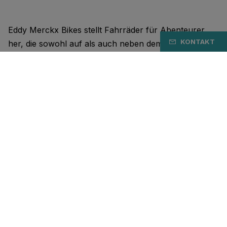
Eddy Merckx Bikes stellt Fahrräder für Abenteurer
KONTAKT
her, die sowohl auf als auch neben dem Fahrrad
Abenteuerlust verspüren. Genauso wie der Kannibale.
Unsere Fahrräder sind darauf ausgelegt, maximalen
Fahrspaß zu bieten. Unübertroffen in Bezug auf
Leistung, Komfort und Ästhetik. Egal, ob Rennräder,
Mountainbikes oder Gravelbikes.
Unser DNA stammt vom größten Radsportler aller
Zeiten: Eddy Merckx. Seine Erfolge, seine
Persönlichkeit und seine Entschlossenheit. Jedes
Modell erzählt seine eigene Geschichte, jeder ist mit
einem besonderen Sieg verbunden.