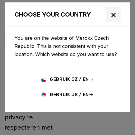
×
CHOOSE YOUR COUNTRY
ALGEMENE
You are on the website of Merckx Czech
VOORWAARDEN
Republic. This is not consistent with your
location. Which website do you want to use?
BCF ("Belgian Cycling
Factory") exploiteert
ridley-bikes.com en
GEBRUIK CZ / EN
kan andere websites
GEBRUIK US / EN
exploiteren. Het is
BCF-beleid om uw
privacy te
respecteren met