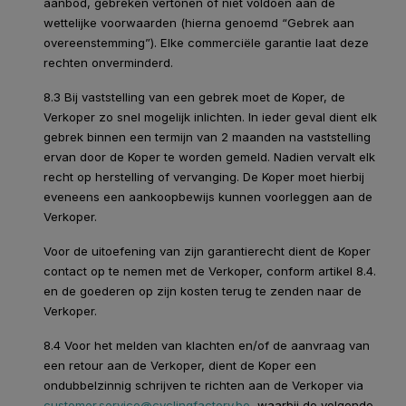
aanbod, gebreken vertonen of niet voldoen aan de
wettelijke voorwaarden (hierna genoemd “Gebrek aan
overeenstemming”). Elke commerciële garantie laat deze
rechten onverminderd.
8.3 Bij vaststelling van een gebrek moet de Koper, de
Verkoper zo snel mogelijk inlichten. In ieder geval dient elk
gebrek binnen een termijn van 2 maanden na vaststelling
ervan door de Koper te worden gemeld. Nadien vervalt elk
recht op herstelling of vervanging. De Koper moet hierbij
eveneens een aankoopbewijs kunnen voorleggen aan de
Verkoper.
Voor de uitoefening van zijn garantierecht dient de Koper
contact op te nemen met de Verkoper, conform artikel 8.4.
en de goederen op zijn kosten terug te zenden naar de
Verkoper.
8.4 Voor het melden van klachten en/of de aanvraag van
een retour aan de Verkoper, dient de Koper een
ondubbelzinnig schrijven te richten aan de Verkoper via
customer.service@cyclingfactory.be
, waarbij de volgende