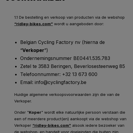
1.1 De bestelling en verkoop van producten via de webshop
“ridley-bikes.com”
wordt u aangeboden door:
Belgian Cycling Factory nv (hierna de
“
Verkoper
”)
Ondernemingsnummer BE0441.535.783
Zetel te 3583 Beringen, Beverlosesteenweg 85
Telefoonnummer: +32 13 673 600
Email: info@cyclingfactory.be
Huidige algemene verkoopsvoorwaarden zijn die van de
Verkoper.
Onder "
Koper
" wordt elke natuurlijke persoon verstaan die
een of meerdere product(en) aankoopt via de webshop van
Verkoper
“ridley-bikes.com”
alsook iedere bezoeker van
de webshop, en handelt voor doeleinden die buiten zijn