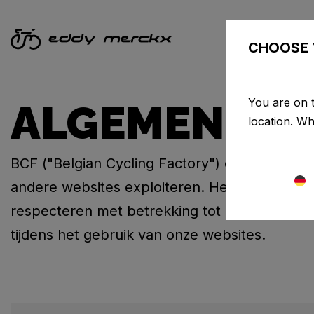
CHOOSE 
You are on 
ALGEMENE V
location. W
BCF ("Belgian Cycling Factory") exploiteert r
andere websites exploiteren. Het is BCF-bele
respecteren met betrekking tot alle informat
tijdens het gebruik van onze websites.