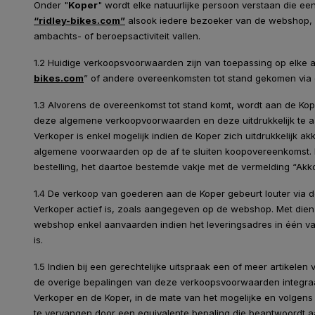
Onder "
Koper
" wordt elke natuurlijke persoon verstaan die 
“ridley-bikes.com”
alsook iedere bezoeker van de webshop, en
ambachts- of beroepsactiviteit vallen.
1.2 Huidige verkoopsvoorwaarden zijn van toepassing op elke
bikes.com
” of andere overeenkomsten tot stand gekomen via
1.3 Alvorens de overeenkomst tot stand komt, wordt aan de K
deze algemene verkoopvoorwaarden en deze uitdrukkelijk te a
Verkoper is enkel mogelijk indien de Koper zich uitdrukkelijk a
algemene voorwaarden op de af te sluiten koopovereenkomst. 
bestelling, het daartoe bestemde vakje met de vermelding “Ak
1.4 De verkoop van goederen aan de Koper gebeurt louter via 
Verkoper actief is, zoals aangegeven op de webshop. Met dien
webshop enkel aanvaarden indien het leveringsadres in één va
is.
1.5 Indien bij een gerechtelijke uitspraak een of meer artikel
de overige bepalingen van deze verkoopsvoorwaarden integraal
Verkoper en de Koper, in de mate van het mogelijke en volgens 
te vervangen door een equivalente bepaling die beantwoordt