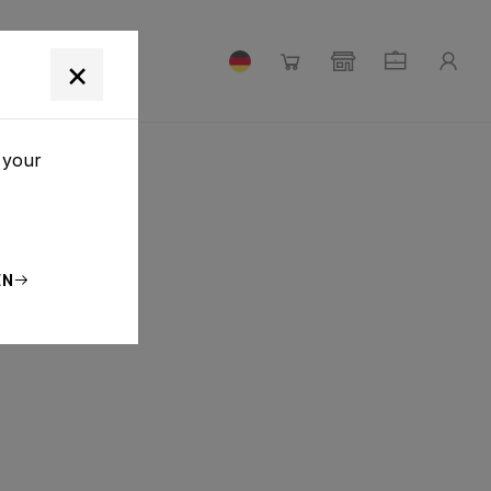
×
 your
EN