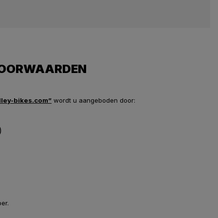
 VOORWAARDEN
dley-bikes.com”
wordt u aangeboden door:
)
er.