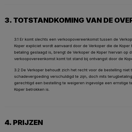
3. TOTSTANDKOMING VAN DE OV
3.1 Er komt slechts een verkoopovereenkomst tussen de Verkoper
Koper expliciet wordt aanvaard door de Verkoper die de Koper hi
betaling geslaagd is, brengt de Verkoper de Koper hiervan op 
verkoopovereenkomst komt tot stand bij ontvangst door de Kop
3.2 De Verkoper behoudt zich het recht voor de bestelling nie
schadevergoeding verschuldigd te zijn, doch mits terugbetali
gerechtigd een bestelling te weigeren ingevolge een ernstige t
Koper betrokken is.
4. PRIJZEN