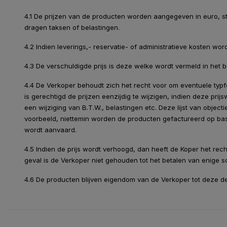
4.1 De prijzen van de producten worden aangegeven in euro, st
dragen taksen of belastingen.
4.2 Indien leverings,- reservatie- of administratieve kosten wo
4.3 De verschuldigde prijs is deze welke wordt vermeld in het 
4.4 De Verkoper behoudt zich het recht voor om eventuele typfo
is gerechtigd de prijzen eenzijdig te wijzigen, indien deze prij
een wijziging van B.T.W., belastingen etc. Deze lijst van object
voorbeeld, niettemin worden de producten gefactureerd op basi
wordt aanvaard.
4.5 Indien de prijs wordt verhoogd, dan heeft de Koper het rech
geval is de Verkoper niet gehouden tot het betalen van enige 
4.6 De producten blijven eigendom van de Verkoper tot deze de p