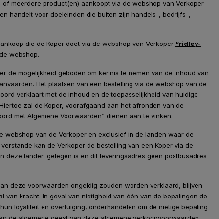
een of meerdere product(en) aankoopt via de webshop van Verkoper
 handelt voor doeleinden die buiten zijn handels-, bedrijfs-,
 aankoop die de Koper doet via de webshop van Verkoper
“ridley-
 de webshop.
oper de mogelijkheid geboden om kennis te nemen van de inhoud van
anvaarden. Het plaatsen van een bestelling via de webshop van de
kkoord verklaart met de inhoud en de toepasselijkheid van huidige
Hiertoe zal de Koper, voorafgaand aan het afronden van de
koord met Algemene Voorwaarden” dienen aan te vinken.
de webshop van de Verkoper en exclusief in de landen waar de
 verstande kan de Verkoper de bestelling van een Koper via de
n deze landen gelegen is en dit leveringsadres geen postbusadres
en van deze voorwaarden ongeldig zouden worden verklaard, blijven
 van kracht. In geval van nietigheid van één van de bepalingen de
hun loyaliteit en overtuiging, onderhandelen om de nietige bepaling
 aan de algemene geest van deze algemene verkoopvoorwaarden.