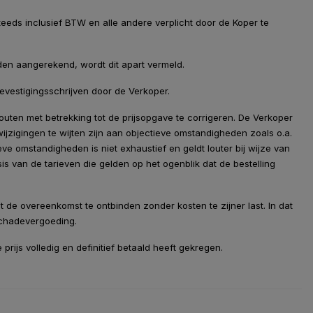
eeds inclusief BTW en alle andere verplicht door de Koper te
rden aangerekend, wordt dit apart vermeld.
bevestigingsschrijven door de Verkoper.
uten met betrekking tot de prijsopgave te corrigeren. De Verkoper
swijzigingen te wijten zijn aan objectieve omstandigheden zoals o.a.
ieve omstandigheden is niet exhaustief en geldt louter bij wijze van
s van de tarieven die gelden op het ogenblik dat de bestelling
t de overeenkomst te ontbinden zonder kosten te zijner last. In dat
schadevergoeding.
rijs volledig en definitief betaald heeft gekregen.