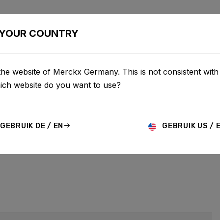
BIKES
CONFIGURATOR
SHOP
SERVICE
ABOUT
YOUR COUNTRY
the website of Merckx Germany. This is not consistent with
OORWAARDEN
hich website do you want to use?
idley-bikes.com en kan
GEBRUIK DE / EN
GEBRUIK US / 
id om uw privacy te
ie die we verzamelen