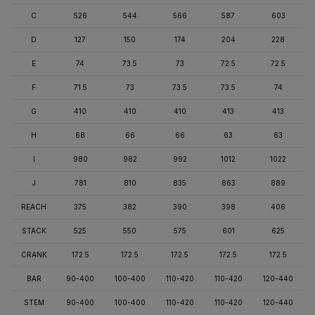
C
526
544
566
587
603
D
127
150
174
204
228
E
74
73.5
73
72.5
72.5
F
71.5
73
73.5
73.5
74
G
410
410
410
413
413
H
68
66
66
63
63
I
980
982
992
1012
1022
J
781
810
835
863
889
REACH
375
382
390
398
406
STACK
525
550
575
601
625
CRANK
172.5
172.5
172.5
172.5
172.5
BAR
90-400
100-400
110-420
110-420
120-440
STEM
90-400
100-400
110-420
110-420
120-440