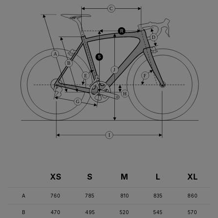
C
R
D
A
S
B
J
E
F
H
G
I
XS
S
M
L
XL
A
760
785
810
835
860
B
470
495
520
545
570