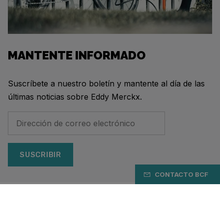
MANTENTE INFORMADO
Suscríbete a nuestro boletín y mantente al día de las
últimas noticias sobre Eddy Merckx.
SUSCRIBIR
CONTACTO BCF