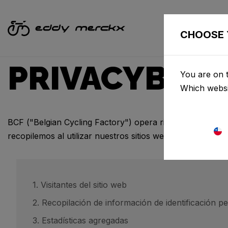
BICIC
CHOOSE 
PRIVACYBELE
You are on t
Which websi
BCF ("Belgian Cycling Factory") opera ridley-bikes.com y
recopilemos al utilizar nuestros sitios web.
1. Visitantes del sitio web
2. Recopilación de información de identificación p
3. Estadísticas agregadas