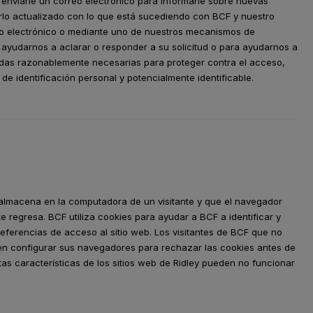
enviarle un correo electrónico para informarle sobre nuevas
rlo actualizado con lo que está sucediendo con BCF y nuestro
rreo electrónico o mediante uno de nuestros mecanismos de
 ayudarnos a aclarar o responder a su solicitud o para ayudarnos a
didas razonablemente necesarias para proteger contra el acceso,
de identificación personal y potencialmente identificable.
almacena en la computadora de un visitante y que el navegador
te regresa. BCF utiliza cookies para ayudar a BCF a identificar y
preferencias de acceso al sitio web. Los visitantes de BCF que no
 configurar sus navegadores para rechazar las cookies antes de
tas características de los sitios web de Ridley pueden no funcionar