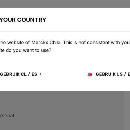
LETAS
CONFIGURADOR
COMERCIO
SERVICIO
SOBR
YOUR COUNTRY
ID
he website of Merckx Chile. This is not consistent with your
te do you want to use?
 puede operar otros sitios web. Es política de BCF respeta
GEBRUIK CL / ES
GEBRUIK US / 
ersonal