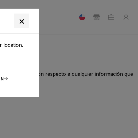
E NOSOTROS
×
 location.
r su privacidad con respecto a cualquier información que
EN