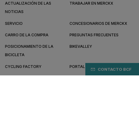
ACTUALIZACIÓN DE LAS
TRABAJAR EN MERCKX
NOTICIAS
SERVICIO
CONCESIONARIOS DE MERCKX
CARRO DE LA COMPRA
PREGUNTAS FRECUENTES
POSICIONAMIENTO DE LA
BIKEVALLEY
BICICLETA
CYCLING FACTORY
PORTAL B2B
CONTACTO BCF
SOBRE MERCKX
CONVIÉRTETE EN DISTRIBUIDOR
GT/ES
Cláusulas y condiciones generales
Política de privacidad