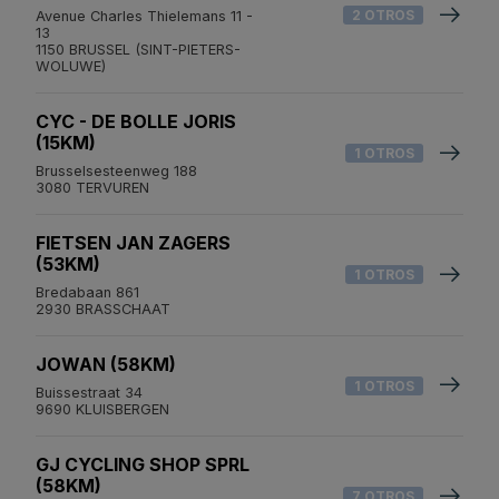
2 OTROS
Avenue Charles Thielemans 11 -
13
1150 BRUSSEL (SINT-PIETERS-
WOLUWE)
CYC - DE BOLLE JORIS
(15KM)
1 OTROS
Brusselsesteenweg 188
3080 TERVUREN
FIETSEN JAN ZAGERS
(53KM)
1 OTROS
Bredabaan 861
2930 BRASSCHAAT
JOWAN (58KM)
1 OTROS
Buissestraat 34
9690 KLUISBERGEN
GJ CYCLING SHOP SPRL
(58KM)
7 OTROS