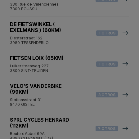
380 Rue de Valenciennes
7300 BOUSSU
DE FIETSWINKEL (
EXELMANS ) (60KM)
1 OTROS
Diesterstraat 162
3980 TESSENDERLO
FIETSEN LOIX (65KM)
1 OTROS
Luikersteenweg 227
3800 SINT-TRUIDEN
VELO’S VANDERBIKE
(99KM)
3 OTROS
Stationsstraat 31
8470 GISTEL
SPRL CYCLES HENRARD
(112KM)
7 OTROS
Route d’Aubel 69A
4890 CLERMONT (LG.)