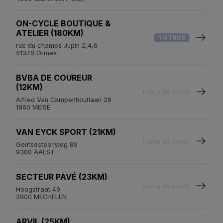
ON-CYCLE BOUTIQUE &
ATELIER (180KM)
1 OTROS
rue du champs Jupin 2,4,6
51370 Ormes
BVBA DE COUREUR
(12KM)
Fuera de stock
Alfred Van Campenhoutlaan 28
1860 MEISE
VAN EYCK SPORT (21KM)
Fuera de stock
Gentsesteenweg 89
9300 AALST
SECTEUR PAVÉ (23KM)
Fuera de stock
Hoogstraat 49
2800 MECHELEN
ARVIL (25KM)