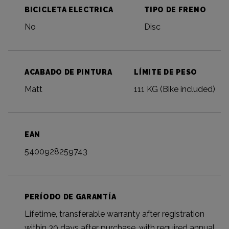
BICICLETA ELECTRICA
TIPO DE FRENO
No
Disc
ACABADO DE PINTURA
LÍMITE DE PESO
Matt
111 KG (Bike included)
EAN
5400928259743
PERÍODO DE GARANTÍA
Lifetime, transferable warranty after registration
within 30 days after purchase, with required annual