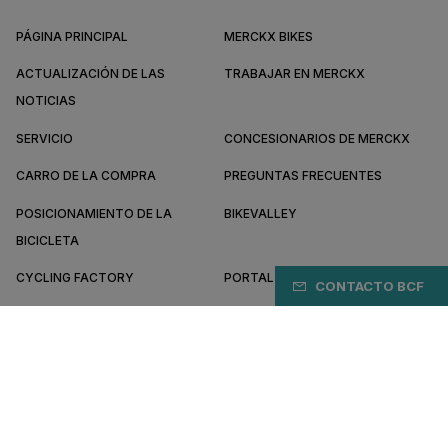
PÁGINA PRINCIPAL
MERCKX BIKES
ACTUALIZACIÓN DE LAS
TRABAJAR EN MERCKX
NOTICIAS
SERVICIO
CONCESIONARIOS DE MERCKX
CARRO DE LA COMPRA
PREGUNTAS FRECUENTES
POSICIONAMIENTO DE LA
BIKEVALLEY
BICICLETA
CYCLING FACTORY
PORTAL B2B
CONTACTO BCF
SOBRE MERCKX
CONVIÉRTETE EN DISTRIBUIDOR
GT/ES