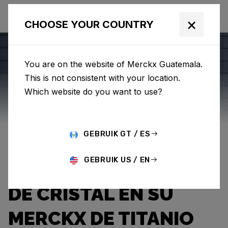
×
CHOOSE YOUR COUNTRY
You are on the website of Merckx Guatemala.
This is not consistent with your location.
Eddy Merckx
News
Category: News
Which website do you want to use?
EL DISEÑADOR
GEBRUIK GT / ES
MECÁNICO KENJI (52)
GEBRUIK US / EN
RECORRE LA CIUDAD
DE CRISTAL EN SU
MERCKX DE TITANIO