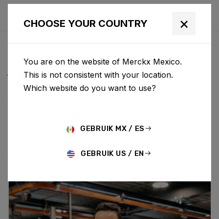
×
CHOOSE YOUR COUNTRY
NOTICIAS Y
You are on the website of Merckx Mexico.
ACTUALIZACIONES
This is not consistent with your location.
Which website do you want to use?
Choose category
ALL
RESEARCH
NEWS
PROMO
HISTORY
GEBRUIK MX / ES
TECHNOLOGY
STORY
BIKE LAUNCH
GEBRUIK US / EN