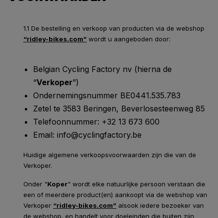
1.1 De bestelling en verkoop van producten via de webshop
“ridley-bikes.com”
wordt u aangeboden door:
Belgian Cycling Factory nv (hierna de
“
Verkoper
”)
Ondernemingsnummer BE0441.535.783
Zetel te 3583 Beringen, Beverlosesteenweg 85
Telefoonnummer: +32 13 673 600
Email: info@cyclingfactory.be
Huidige algemene verkoopsvoorwaarden zijn die van de
Verkoper.
Onder "
Koper
" wordt elke natuurlijke persoon verstaan die
een of meerdere product(en) aankoopt via de webshop van
Verkoper
“ridley-bikes.com”
alsook iedere bezoeker van
de webshop, en handelt voor doeleinden die buiten zijn