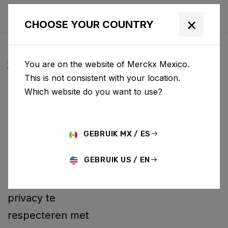
×
CHOOSE YOUR COUNTRY
ALGEMENE
You are on the website of Merckx Mexico.
VOORWAARDEN
This is not consistent with your location.
Which website do you want to use?
BCF ("Belgian Cycling
Factory") exploiteert
ridley-bikes.com en
GEBRUIK MX / ES
kan andere websites
GEBRUIK US / EN
exploiteren. Het is
BCF-beleid om uw
privacy te
respecteren met