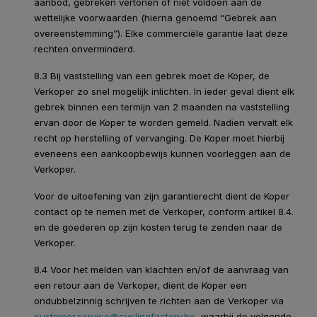
aanbod, gebreken vertonen of niet voldoen aan de
wettelijke voorwaarden (hierna genoemd “Gebrek aan
overeenstemming”). Elke commerciële garantie laat deze
rechten onverminderd.
8.3 Bij vaststelling van een gebrek moet de Koper, de
Verkoper zo snel mogelijk inlichten. In ieder geval dient elk
gebrek binnen een termijn van 2 maanden na vaststelling
ervan door de Koper te worden gemeld. Nadien vervalt elk
recht op herstelling of vervanging. De Koper moet hierbij
eveneens een aankoopbewijs kunnen voorleggen aan de
Verkoper.
Voor de uitoefening van zijn garantierecht dient de Koper
contact op te nemen met de Verkoper, conform artikel 8.4.
en de goederen op zijn kosten terug te zenden naar de
Verkoper.
8.4 Voor het melden van klachten en/of de aanvraag van
een retour aan de Verkoper, dient de Koper een
ondubbelzinnig schrijven te richten aan de Verkoper via
customer.service@cyclingfactory.be
, waarbij de volgende