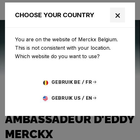
×
CHOOSE YOUR COUNTRY
You are on the website of Merckx Belgium.
This is not consistent with your location.
Eddy Merckx
News
Category: News
Which website do you want to use?
LES EXPLOITS DU «
GEBRUIK BE / FR
PROFESSEUR » : À LA
GEBRUIK US / EN
FOIS CHALLENGER ET
AMBASSADEUR D’EDDY
MERCKX