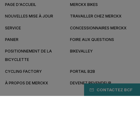
PAGE D'ACCUEIL
MERCKX BIKES
NOUVELLES MISE À JOUR
TRAVAILLER CHEZ MERCKX
SERVICE
CONCESSIONNAIRES MERCKX
PANIER
FOIRE AUX QUESTIONS
POSITIONNEMENT DE LA
BIKEVALLEY
BICYCLETTE
CYCLING FACTORY
PORTAIL B2B
À PROPOS DE MERCKX
DEVENEZ REVENDEUR
CONTACTEZ BCF
BE/FR
Payez en ligne en toute sécurité avec