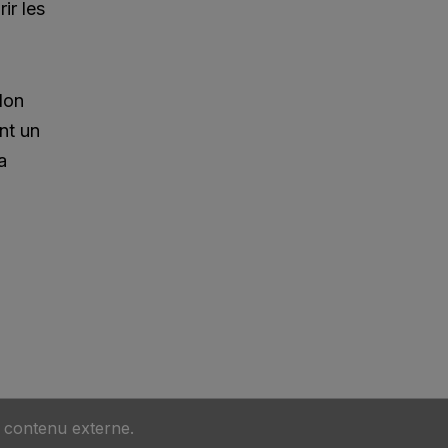
ir les
don
nt un
a
u contenu externe.