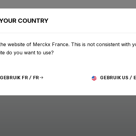
CONFIGURATOR
BOUTIQUE
SERVICE
À PROPOS D
YOUR COUNTRY
he website of Merckx France. This is not consistent with y
te do you want to use?
GEBRUIK FR / FR
GEBRUIK US / 