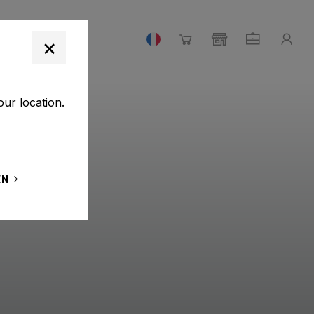
E NOUS
×
our location.
EN