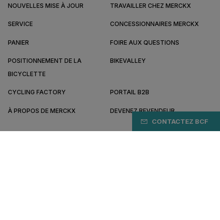
NOUVELLES MISE À JOUR
TRAVAILLER CHEZ MERCKX
SERVICE
CONCESSIONNAIRES MERCKX
PANIER
FOIRE AUX QUESTIONS
POSITIONNEMENT DE LA
BIKEVALLEY
BICYCLETTE
CYCLING FACTORY
PORTAIL B2B
À PROPOS DE MERCKX
DEVENEZ REVENDEUR
CONTACTEZ BCF
FR/FR
Payez en ligne en toute sécurité avec
Conditions générales
Politique de confidentialité