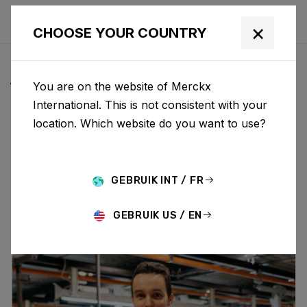
×
CHOOSE YOUR COUNTRY
ACTUS & MISES À JOUR
You are on the website of Merckx
International. This is not consistent with your
location. Which website do you want to use?
Choose category
ALL
RESEARCH
NEWS
PROMO
HISTORY
TECHNOLOGY
STORY
BIKE LAUNCH
GEBRUIK INT / FR
GEBRUIK US / EN