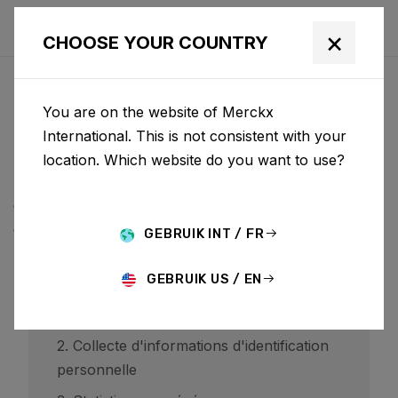
×
CHOOSE YOUR COUNTRY
PRIVACYBELEID
You are on the website of Merckx
BCF ("Belgian Cycling Factory") exploite ridley-
International. This is not consistent with your
bikes.com et peut exploiter d'autres sites Web. La
location. Which website do you want to use?
politique de BCF est de respecter votre vie privée
concernant toute information que nous pouvons
collecter lors de l'utilisation de nos sites Web.
GEBRUIK INT / FR
GEBRUIK US / EN
1. Visiteurs du site
2. Collecte d'informations d'identification
personnelle