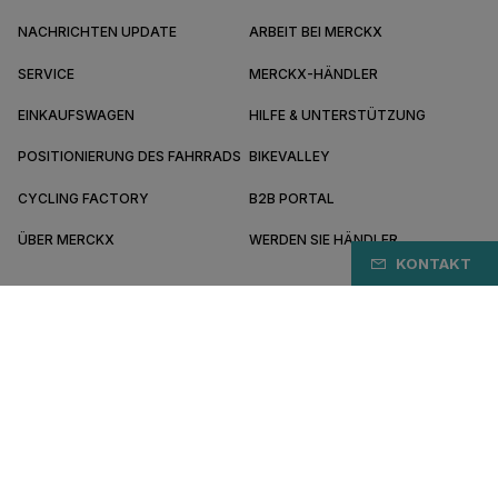
NACHRICHTEN UPDATE
ARBEIT BEI MERCKX
SERVICE
MERCKX-HÄNDLER
EINKAUFSWAGEN
HILFE & UNTERSTÜTZUNG
POSITIONIERUNG DES FAHRRADS
BIKEVALLEY
CYCLING FACTORY
B2B PORTAL
ÜBER MERCKX
WERDEN SIE HÄNDLER
KONTAKT
AT/DE
Bezahlen Sie sicher online mit
Allgemeine Geschäftsbedingungen
Datenschutz-Bestimmungen