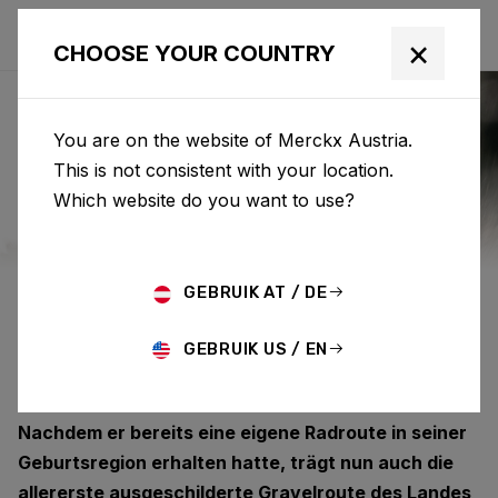
×
CHOOSE YOUR COUNTRY
You are on the website of Merckx Austria.
This is not consistent with your location.
EDDY MERCKX
Which website do you want to use?
GRAVEL ROUTE
GEBRUIK AT / DE
GEBRUIK US / EN
Eddy Merckx hat einen bleibenden Eindruck in der
belgischen Radsportlandschaft hinterlassen.
Nachdem er bereits eine eigene Radroute in seiner
Geburtsregion erhalten hatte, trägt nun auch die
allererste ausgeschilderte Gravelroute des Landes