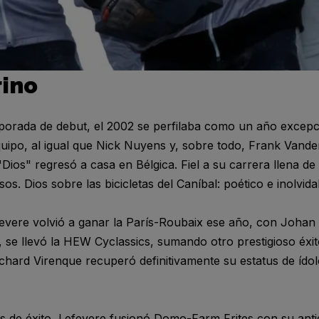
rino
rada de debut, el 2002 se perfilaba como un año excepcio
uipo, al igual que Nick Nuyens y, sobre todo, Frank Vand
"Dios" regresó a casa en Bélgica. Fiel a su carrera llena de
s. Dios sobre las bicicletas del Caníbal: poético e inolvida
fevere volvió a ganar la París-Roubaix ese año, con Joha
, se llevó la HEW Cyclassics, sumando otro prestigioso éxi
ichard Virenque recuperó definitivamente su estatus de ído
 de éxito, Lefevere fusionó Domo-Farm Frites con su anti