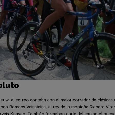
oluto
uw, el equipo contaba con el mejor corredor de clásicas 
do Romans Vainsteins, el rey de la montaña Richard Viren
rvais Knaven. También formaban parte del equipo el nuevo