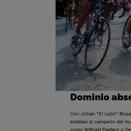
Dominio abs
Con Johan "El León" Musee
estaban el campeón del mun
como Wilfried Peeters y Se