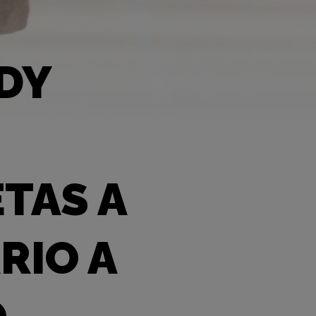
DY
TAS A
RIO A