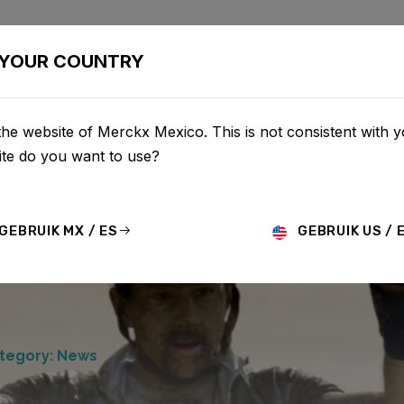
LETAS
CONFIGURADOR
COMERCIO
SERVICIO
SOBR
YOUR COUNTRY
he website of Merckx Mexico. This is not consistent with y
te do you want to use?
GEBRUIK MX / ES
GEBRUIK US / 
tegory: News