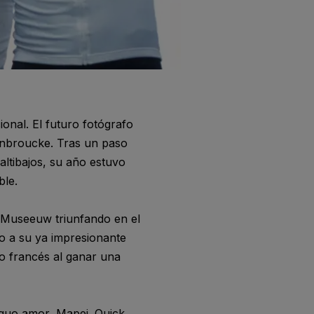
nal. El futuro fotógrafo
enbroucke. Tras un paso
 altibajos, su año estuvo
ble.
n Museeuw triunfando en el
to a su ya impresionante
lo francés al ganar una
guo amor, Mapei. Quick