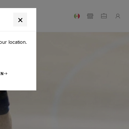
E NOSOTROS
×
our location.
EN