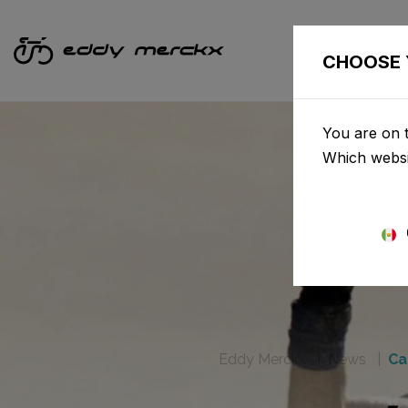
BICIC
CHOOSE 
You are on t
Which websi
Eddy Merckx
News
Ca