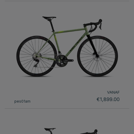
VANAF
€1,899.00
pes01am