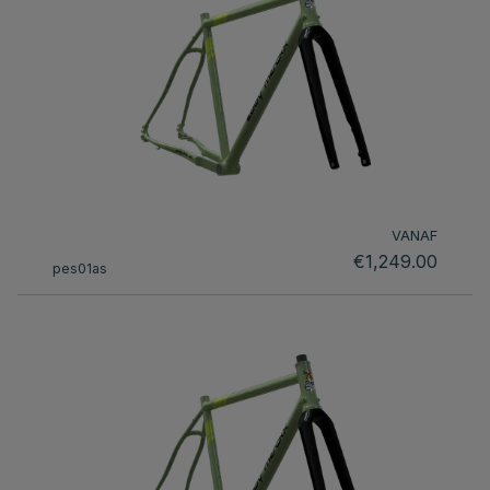
VANAF
€1,249.00
pes01as