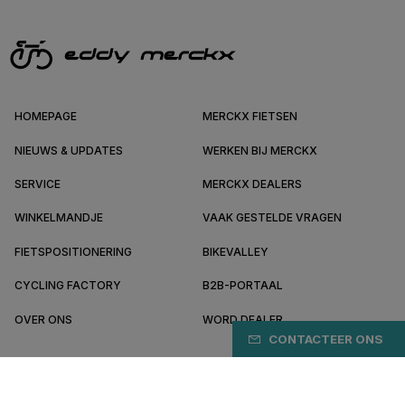
HOMEPAGE
MERCKX FIETSEN
NIEUWS & UPDATES
WERKEN BIJ MERCKX
SERVICE
MERCKX DEALERS
WINKELMANDJE
VAAK GESTELDE VRAGEN
FIETSPOSITIONERING
BIKEVALLEY
CYCLING FACTORY
B2B-PORTAAL
OVER ONS
WORD DEALER
CONTACTEER ONS