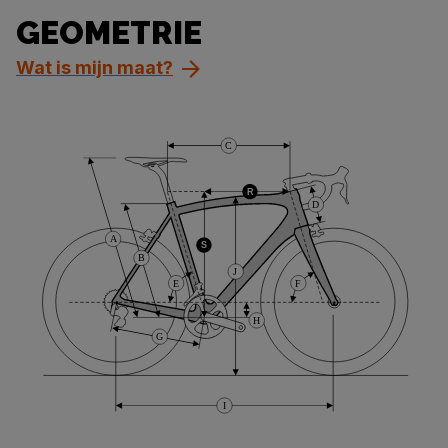
GEOMETRIE
Wat is mijn maat?
C
R
D
A
S
B
J
E
F
H
G
I