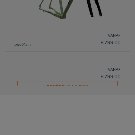
VANAF
€799.00
pes01am
VANAF
€799.00
CREËER UW EIGEN