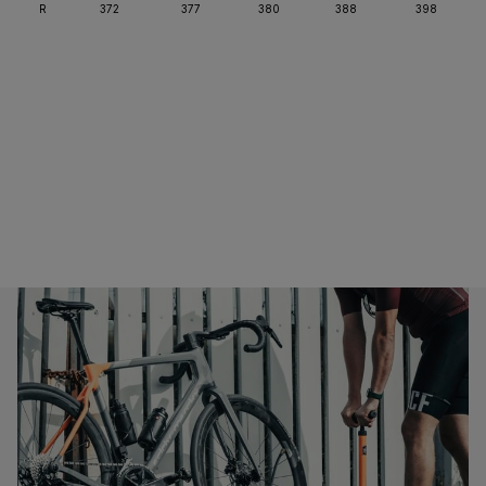
R
372
377
380
388
398