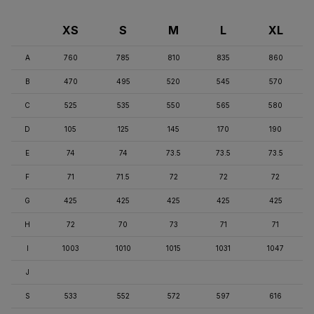
XS
S
M
L
XL
A
760
785
810
835
860
B
470
495
520
545
570
C
525
535
550
565
580
D
105
125
145
170
190
E
74
74
73.5
73.5
73.5
F
71
71.5
72
72
72
G
425
425
425
425
425
H
72
70
73
71
71
I
1003
1010
1015
1031
1047
J
S
533
552
572
597
616