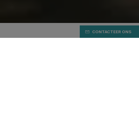
CONTACTEER ONS
Wil je deel uitmaken van
ons dealernetwerk?
We zetten ons in om de toekomst van Eddy Merckx
Bikes verder uit te bouwen, met respect voor een van
de grootste nalatenschappen in de wielersport. We
geloven sterk in het belang van de juiste partners om
dit te realiseren. Sinds 1997 werken we 100% IBD-
only. Dat is waar BCF al meer dan 27 jaar voor staat,
en dat is nooit veranderd. We hechten meer waarde
aan duurzame relaties dan aan louter transacties. We