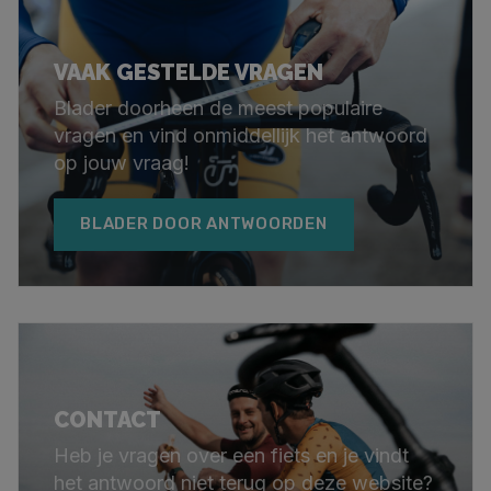
VAAK GESTELDE VRAGEN
Blader doorheen de meest populaire
vragen en vind onmiddellijk het antwoord
op jouw vraag!
BLADER DOOR ANTWOORDEN
CONTACT
Heb je vragen over een fiets en je vindt
het antwoord niet terug op deze website?