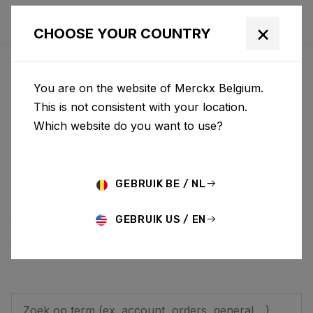
×
CHOOSE YOUR COUNTRY
HOE KUNNEN WE JOU
You are on the website of Merckx Belgium.
HELPEN?
This is not consistent with your location.
Which website do you want to use?
Ben je op zoek naar
extra informatie? Op
deze pagina vind je
GEBRUIK BE / NL
een antwoord op
GEBRUIK US / EN
vaak gestelde
vragen.