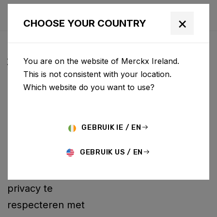
×
CHOOSE YOUR COUNTRY
ALGEMENE
You are on the website of Merckx Ireland.
VOORWAARDEN
This is not consistent with your location.
Which website do you want to use?
BCF ("Belgian Cycling
Factory") exploiteert
ridley-bikes.com en
GEBRUIK IE / EN
kan andere websites
GEBRUIK US / EN
exploiteren. Het is
BCF-beleid om uw
privacy te
respecteren met