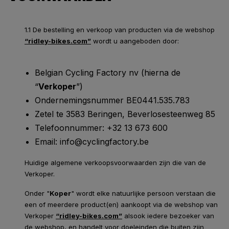
1.1 De bestelling en verkoop van producten via de webshop
“ridley-bikes.com”
wordt u aangeboden door:
Belgian Cycling Factory nv (hierna de
“
Verkoper
”)
Ondernemingsnummer BE0441.535.783
Zetel te 3583 Beringen, Beverlosesteenweg 85
Telefoonnummer: +32 13 673 600
Email: info@cyclingfactory.be
Huidige algemene verkoopsvoorwaarden zijn die van de
Verkoper.
Onder "
Koper
" wordt elke natuurlijke persoon verstaan die
een of meerdere product(en) aankoopt via de webshop van
Verkoper
“ridley-bikes.com”
alsook iedere bezoeker van
de webshop, en handelt voor doeleinden die buiten zijn