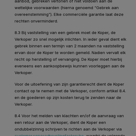
aanbod, gebreken vertonen of niet voldoen aan de
wettelijke voorwaarden (hierna genoemd “Gebrek aan
overeenstemming”). Elke commerciële garantie laat deze
rechten onverminderd.
8.3 Bij vaststelling van een gebrek moet de Koper, de
Verkoper zo snel mogelijk inlichten. In ieder geval dient elk
gebrek binnen een termijn van 2 maanden na vaststelling
ervan door de Koper te worden gemeld. Nadien vervalt elk
recht op herstelling of vervanging. De Koper moet hierbij
eveneens een aankoopbewijs kunnen voorleggen aan de
Verkoper.
Voor de uitoefening van zijn garantierecht dient de Koper
contact op te nemen met de Verkoper, conform artikel 8.4.
en de goederen op zijn kosten terug te zenden naar de
Verkoper.
8.4 Voor het melden van klachten en/of de aanvraag van
een retour aan de Verkoper, dient de Koper een
ondubbelzinnig schrijven te richten aan de Verkoper via
customer.service@cyclingfactory.be
, waarbij de volgende